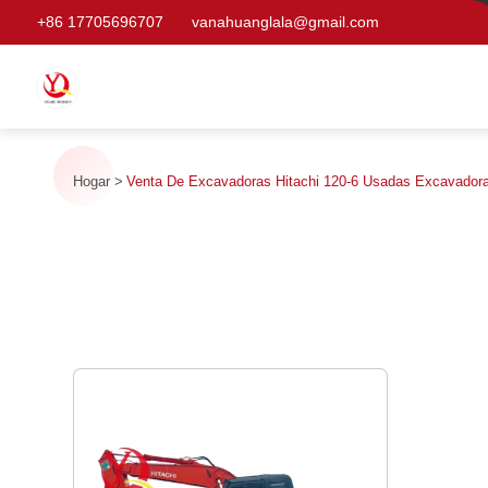
+86 17705696707
vanahuanglala@gmail.com
Hogar
Venta De Excavadoras Hitachi 120-6 Usadas Excavadora