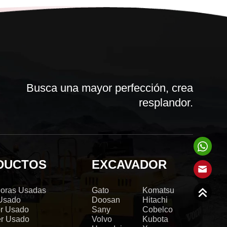
Busca una mayor perfección, crea
resplandor.
DUCTOS
EXCAVADOR
oras Usadas
Gato
Komatsu
 Usado
Doosan
Hitachi
r Usado
Sany
Cobelco
er Usado
Volvo
Kubota