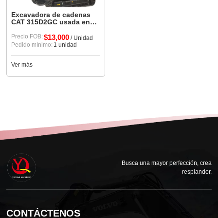
Excavadora de cadenas
CAT 315D2GC usada en
buen estado a la venta
Precio FOB:
$13,000
/ Unidad
Pedido mínimo:
1 unidad
Ver más
Busca una mayor perfección, crea
resplandor.
CONTÁCTENOS