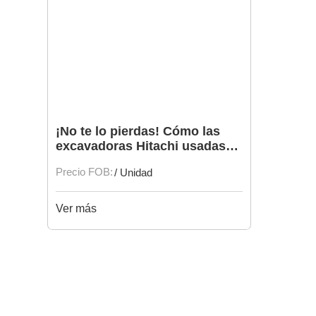
¡No te lo pierdas! Cómo las
excavadoras Hitachi usadas
pueden ayudar en grandes
Precio FOB:
/ Unidad
proyectos de construcción.
Ver más