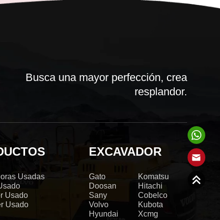
Busca una mayor perfección, crea
resplandor.
DUCTOS
EXCAVADOR
oras Usadas
Gato
Komatsu
 Usado
Doosan
Hitachi
r Usado
Sany
Cobelco
er Usado
Volvo
Kubota
Hyundai
Xcmg