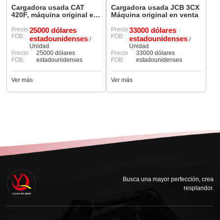
Cargadora usada CAT
Cargadora usada JCB 3CX
420F, máquina original en
Máquina original en venta
venta
Precio
25000 dólares
Precio
33000 dólares
FOB:
FOB:
estadounidenses
estadounidenses
/
/
Unidad
Unidad
Precio
25000 dólares
Precio
33000 dólares
FOB:
estadounidenses
FOB:
estadounidenses
Ver más
Ver más
Busca una mayor perfección, crea
resplandor.