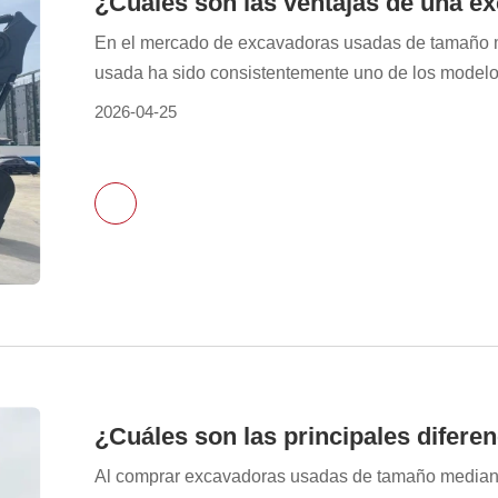
En el mercado de excavadoras usadas de tamaño 
usada ha sido consistentemente uno de los modelo
mismo tonelaje, es necesario considerar más allá de
2026-04-25
evaluar su estabilidad durante el funcionamiento rea
mantenimiento a largo plazo. Para los posibles co
Al comprar excavadoras usadas de tamaño median