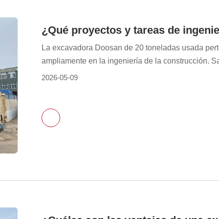
La excavadora Doosan de 20 toneladas usada perten
ampliamente en la ingeniería de la construcción. S
intensidad moderada, a la vez que equilibra la flexib
2026-05-09
usuarios que buscan adquirir una máquina usada, 
proyectos de ingeniería y escenarios operativos es