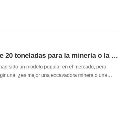
¿Es mejor una excavadora usada de 20 toneladas para la minería o la construcción?
an sido un modelo popular en el mercado, pero
egir una: ¿es mejor una excavadora minera o una
na respuesta definitiva; depende del entorno de
o. Las excavadoras mineras son más adecuadas para
e las excavadoras de construcción son mejores...