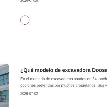
2026-07-18
320D2 usada P1: ¿Es la excavadora CAT 320D2 us
¿Cuántas horas de trabajo tiene esta excavadora 
excavadora CAT 320D2 usada? P4: ¿Por qué elegir
En el mercado de excavadoras usadas de 34 tonel
opciones preferidas por muchos propietarios. Sus v
consolidada y su buen valor de reventa, lo que la h
2026-07-02
carga y construcción de intensidad media. Sin em
de Caterpillar, Komatsu y Hitachi, la relación cos