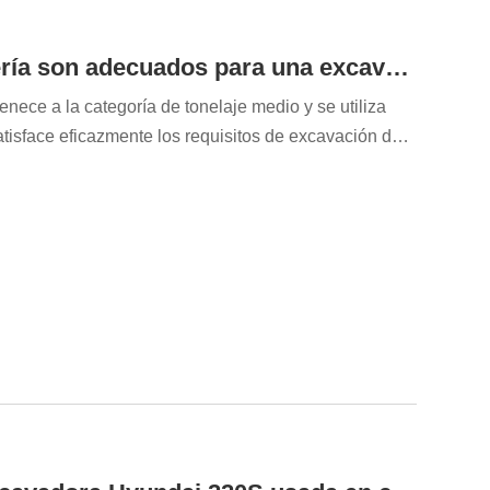
¿Qué proyectos y tareas de ingeniería son adecuados para una excavadora Doosan de 20 toneladas usada?
ece a la categoría de tonelaje medio y se utiliza
atisface eficazmente los requisitos de excavación de
ilidad operativa y el control de costes. Para los
es fundamental comprender con exactitud para qué
 más adecuada; esto no solo determina...