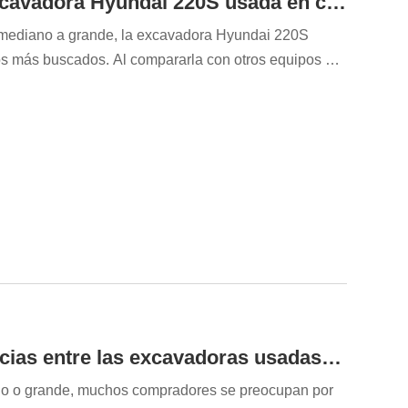
¿Cuáles son las ventajas de una excavadora Hyundai 220S usada en comparación con otros modelos del mismo tonelaje?
mediano a grande, la excavadora Hyundai 220S
s más buscados. Al compararla con otros equipos del
 la marca y las especificaciones técnicas; es crucial
l, la eficiencia del combustible y los costos de
mpradores de equipos usados, comprender...
¿Cuáles son las principales diferencias entre las excavadoras usadas de tamaño mediano y las de gran tamaño?
o o grande, muchos compradores se preocupan por