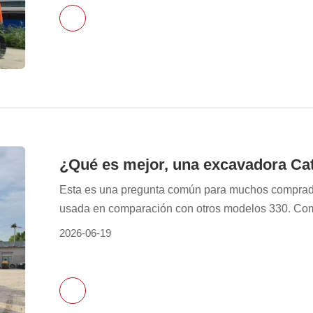
más convencional, depende de...
Esta es una pregunta común para muchos comprado
usada en comparación con otros modelos 330. Como
alto reconocimiento en el mercado y un gran núme
2026-06-19
compara con modelos más nuevos de la serie 330.
centrarse únicamente en la antigüedad del modelo;
estado del vehículo, los escenarios de uso, el con