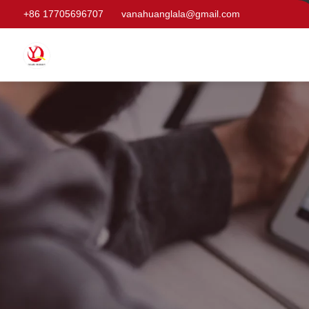
+86 17705696707
vanahuanglala@gmail.com