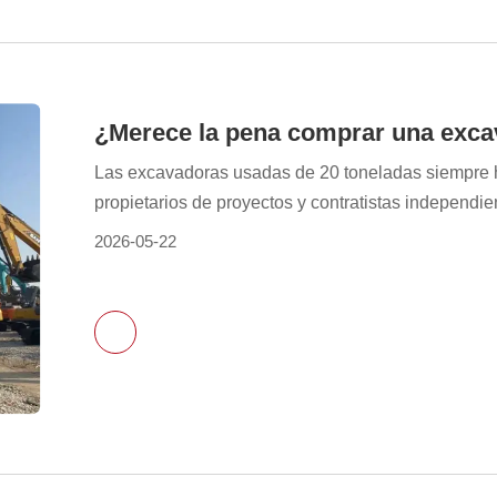
¿Merece la pena comprar una exca
Las excavadoras usadas de 20 toneladas siempre 
propietarios de proyectos y contratistas independ
usadas son más económicas y ofrecen un retorno de
2026-05-22
especialmente adecuadas para usuarios con presupu
aquellos que buscan ampliar rápidamente su equip
inconvenientes, como un estado poco visible y un