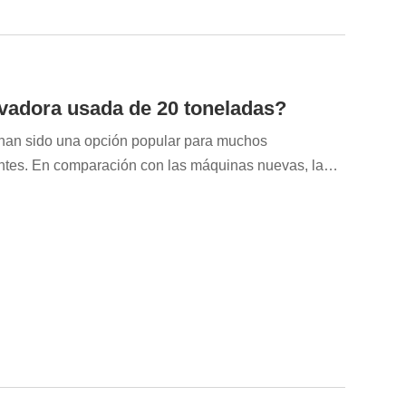
vadora usada de 20 toneladas?
han sido una opción popular para muchos
ientes. En comparación con las máquinas nuevas, las
 la inversión más rápido, lo que las hace
estos limitados, ciclos de proyecto cortos o
o. Sin embargo, el equipo usado también presenta
 mayor mantenimiento.