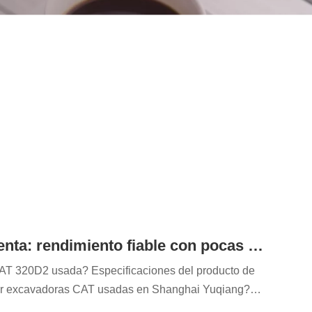
Excavadora CAT 320D2 usada en venta: rendimiento fiable con pocas horas de trabajo.
CAT 320D2 usada? Especificaciones del producto de
r excavadoras CAT usadas en Shanghai Yuqiang?
0D2 Preguntas frecuentes sobre la excavadora CAT