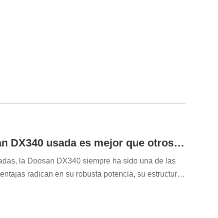
ada adecuada para proyectos de construcción? P2:
CAT 320D2? P3: ¿Cuál es el precio de esta
 una...
¿Qué modelo de excavadora Doosan DX340 usada es mejor que otros modelos de 34 toneladas?
adas, la Doosan DX340 siempre ha sido una de las
entajas radican en su robusta potencia, su estructura
ace idónea para trabajos de movimiento de tierras,
bargo, en comparación con modelos de tamaño similar
to-beneficio de la DX340, o simplemente un modelo