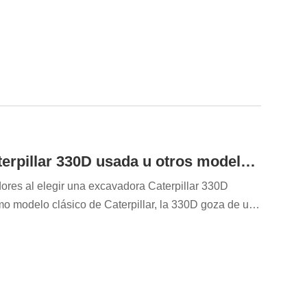
¿Qué es mejor, una excavadora Caterpillar 330D usada u otros modelos 330?
res al elegir una excavadora Caterpillar 330D
 modelo clásico de Caterpillar, la 330D goza de un
ro de unidades en uso, por lo que a menudo se
 Sin embargo, dichas comparaciones no deberían
 es necesario realizar una evaluación exhaustiva del
sumo de combustible y otros aspectos...