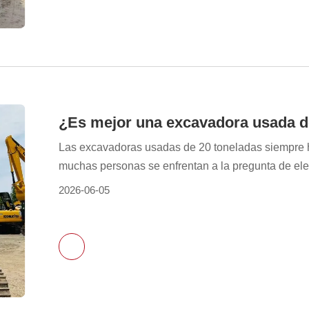
Las excavadoras usadas de 20 toneladas siempre h
muchas personas se enfrentan a la pregunta de el
excavadora de construcción? En realidad, no hay u
2026-06-05
construcción, la carga de trabajo y el presupuest
trabajos pesados y de alta intensidad, mientras qu