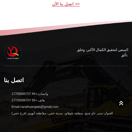
اتصل بنا الآن >>
السعي لتحقيق الكمال الأكبر، وخلق
تألق.
اتصل بنا
واتساب:+86 17705696707
هاتف:+86 17705696707
Email:vanahuanglala@gmail.com
العنوان:مبنى جاو شنغ، منطقة ياوهاي، مدينة خفي، مقاطعة آنهوي (فرع خفي)