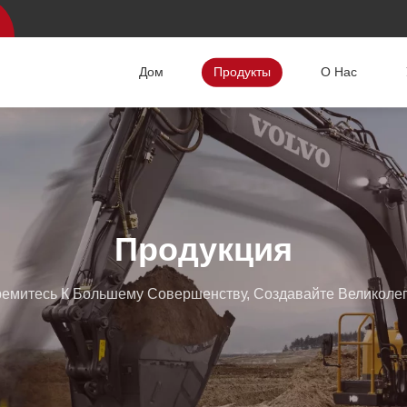
Дом
Продукты
О Нас
Продукция
емитесь К Большему Совершенству, Создавайте Великоле