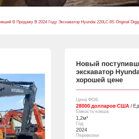
вший В Продажу В 2024 Году Экскаватор Hyundai 220LC-9S Original Dig
Новый поступивши
экскаватор Hyundai
хорошей цене
Цена ФОБ
28000 долларов США
/ Е
Емкость ковша
1,2м³
Год
2024
Перевозки