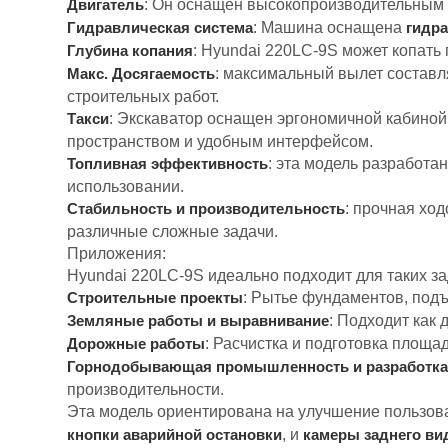
: Он оснащен высокопроизводительны
Двигатель
: Машина оснащена
Гидравлическая система
гидра
: Hyundai 220LC-9S может копать 
Глубина копания
: максимальный вылет составля
Макс. Досягаемость
строительных работ.
: Экскаватор оснащен эргономичной кабино
Такси
пространством и удобным интерфейсом.
: эта модель разработ
Топливная эффективность
использовании.
: прочная хо
Стабильность и производительность
различные сложные задачи.
Приложения:
Hyundai 220LC-9S идеально подходит для таких зад
: Рытье фундаментов, под
Строительные проекты
: Подходит как
Земляные работы и выравнивание
: Расчистка и подготовка площад
Дорожные работы
Горнодобывающая промышленность и разработка
производительности.
Эта модель ориентирована на улучшение пользов
, и
кнопки аварийной остановки
камеры заднего ви