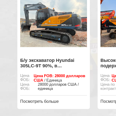
Б/у экскаватор Hyundai
Высок
305LC-9T 90%, в
подер
ном
оригинальном состоянии, с
Hyunda
Цена
Цена FOB: 28000 долларов
Цена
Це
/
небольшим количеством
оригин
ФОБ:
ФОБ:
США
СШ
/ Единица
ых
отработанных часов.
малым
Цена
28000 долларов США /
Цена по
отрабо
ФОБ:
единица
контракт
к отпр
Посмотреть больше
Посмот