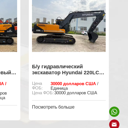
Б/у гидравлический
Пр
овый,
экскаватор Hyundai 220LC-9,
Hy
мало наработанных часов,
ор
А /
Цена
30000 долларов США
Це
/
готов к экспорту.
ФОБ:
ФО
Единица
Цена ФОБ:
30000 долларов США
Мин
аров
ица
Посмотреть больше
По