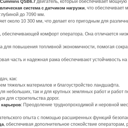
м
двигатель, который обеспечивает мощную 
Cummins QSB6.7
, что обеспечивает
влическая система с датчиком нагрузки
глубиной до 7090 мм.
ет около 10 300 мм, что делает его пригодным для различ
й, обеспечивающей комфорт оператора. Она отличается ни
ана для повышения топливной экономичности, помогая сокр
довая часть и надежная рама обеспечивают устойчивость н
ач, как:
ъем тяжелых материалов и благоустройство ландшафта.
 для небольших, так и для крупных земляных работ и работ
ок для строительства дорог.
: Преодоление труднопроходимой и неровной мес
 карьеров
ательского опыта с помощью расширенных функций безопас
, обеспечивая дополнительное спокойствие операторам,
да