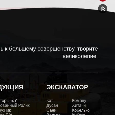
ь к большему совершенству, творите
великолепие.
ДУКЦИЯ
ЭКСКАВАТОР
торы Б/у
Кот
Комацу
зованный Ролик
Дусан
Хитачи
рузчик
Сани
Кобелько
ер Б/у
Вольво
Кубота