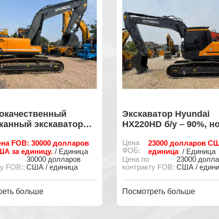
окачественный
Экскаватор Hyundai
жанный экскаватор
HX220HD б/у – 90%, н
i 300LC-9T 90% с
готов к работе.
на FOB: 30000 долларов
Цена
23000 долларов СШ
альной краской,
ФОБ:
А за единицу.
единица
/ Единица
/ Единица
 количеством
30000 долларов
Цена по
23000 долл
танных часов, готов
у FOB::
США / единица
контракту FOB:
США / един
авке.
реть больше
Посмотреть больше