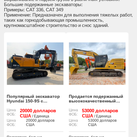
Большие подержанные экскаваторы:
Примеры: CAT 336, CAT 349
Применение: Предназначен для выполнения тяжелых работ,
таких как горнодобывающая промышленность,
крупномасштабное строительство и снос зданий.
Популярный экскаватор
Продается подержанный
Hyundai 150-9S с
высококачественный
небольшим количеством
экскаватор CAT 323GC
моточасов и в отличном
Цена
20000 долларов
90% в хорошем
Цена
53000 долларов
ФОБ:
ФОБ:
состоянии.
состоянии.
США
США
/ Единица
/ Единица
Цена
20000 долларов
Цена
53000 долларов
ФОБ:
США
ФОБ:
США