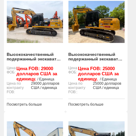
Высококачественный
Высококачественный
подержанный экскаватор
подержанный экскаватор
CAT 325D 90% с
CAT 315 90%, готовый к
остаточными рабочими
Цена
Цена FOB: 29000
работе.
Цена
Цена FOB: 25000
ФОБ:
ФОБ:
характеристиками.
долларов США за
долларов США за
единицу.
единицу.
/ Единица
/ Единица
Цена по
29000 долларов
Цена по
25000 долларов
контракту
США / единица
контракту
США / единица
FOB:
FOB::
Посмотреть больше
Посмотреть больше