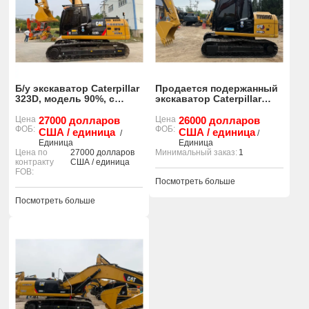
Б/у экскаватор Caterpillar
Продается подержанный
323D, модель 90%, с
экскаватор Caterpillar
небольшим количеством
312D2. Надежный,
моточасов.
Цена
27000 долларов
долговечный, готовый к
Цена
26000 долларов
ФОБ:
ФОБ:
работе.
США / единица
США / единица
/
/
Единица
Единица
Цена по
27000 долларов
Минимальный заказ:
1
контракту
США / единица
FOB:
Посмотреть больше
Посмотреть больше