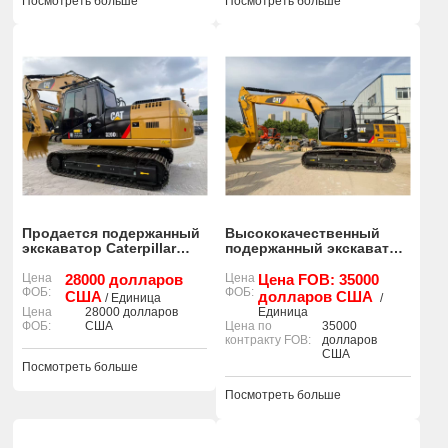
Посмотреть больше
Посмотреть больше
Продается подержанный
Высококачественный
экскаватор Caterpillar
подержанный экскаватор
320D2L с небольшим
CAT 330D 90%, новый, в
количеством моточасов
Цена
28000 долларов
хорошем состоянии.
Цена
Цена FOB: 35000
ФОБ:
ФОБ:
и в отличном состоянии.
США
долларов США
/ Единица
/
Цена
28000 долларов
Единица
ФОБ:
США
Цена по
35000
контракту FOB:
долларов
США
Посмотреть больше
Посмотреть больше