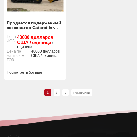
Продается подержанный
экскаватор Caterpillar
336D.
Цена
40000 долларов
ФОБ:
США / единица
/
Единица
Цена по
40000 долларов
контракту
США / единица
FOB:
Посмотреть больше
1
2
3
последний