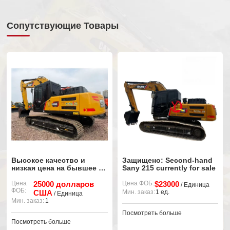
Сопутствующие Товары
Высокое качество и
Защищено: Second-hand
низкая цена на бывшее в
Sany 215 currently for sale
употреблении гусеничное
экскаваторное
Цена
25000 долларов
Цена ФОБ:
$23000
/ Единица
ФОБ:
оборудование марки
США
Мин. заказ:
1 ед.
/ Единица
Sany 235h
Мин. заказ:
1
Посмотреть больше
Посмотреть больше