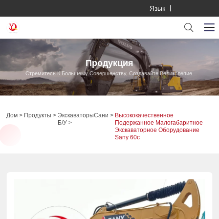
Язык
Продукция
Стремитесь К Большему Совершенству, Создавайте Великолепие.
Дом
Продукты
Экскаваторы
Сани
Высококачественное
Б/у
Подержанное Малогабаритное
Экскаваторное Оборудование
Sany 60c