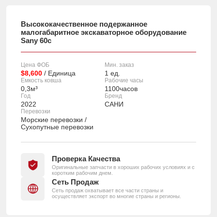
Высококачественное подержанное
малогабаритное экскаваторное оборудование
Sany 60c
Цена ФОБ
Мин. заказ
$8,600
/ Единица
1 ед.
Емкость ковша
Рабочие часы
0,3м³
1100часов
Год
Бренд
2022
САНИ
Перевозки
Морские перевозки /
Сухопутные перевозки
Проверка Качества
Оригинальные запчасти в хороших рабочих условиях и с
коротким рабочим днем.
Сеть Продаж
Сеть продаж охватывает все части страны и
осуществляет экспорт во многие страны и регионы.