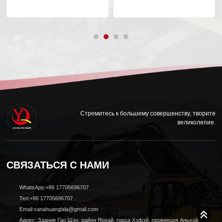
Стремитесь к большему совершенству, творите
великолепие.
СВЯЗАТЬСЯ С НАМИ
WhatsApp:+86 17705696707
Тел:+86 17705696707
Email:vanahuanglala@gmail.com
Адрес: Здание Гао Шэн, район Яохай, город Хэфэй, провинция Аньхой