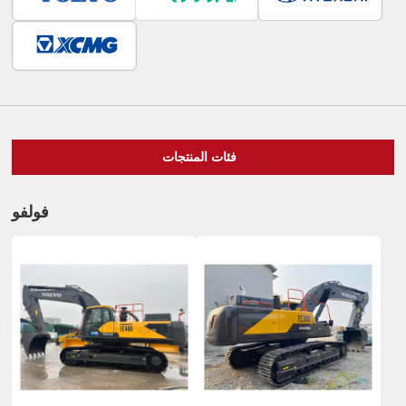
فئات المنتجات
فولفو