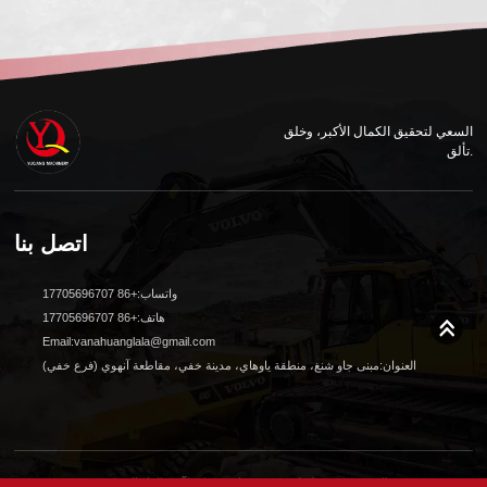
السعي لتحقيق الكمال الأكبر، وخلق
تألق.
اتصل بنا
واتساب:+86 17705696707
هاتف:+86 17705696707
Email:vanahuanglala@gmail.com
العنوان:مبنى جاو شنغ، منطقة ياوهاي، مدينة خفي، مقاطعة آنهوي (فرع خفي)
© 2024 جميع الحقوق محفوظة لشركة شنغهاي يوكيانغ لآلات البناء المحدودة. تصميم