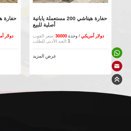
حفارة هيتاشي 200 مستعملة يابانية
أصلية للبيع
30000 دولار أمريكي
23000 دولار
/ وحدة
سعر الفوب:
1
الحد الأدنى للطلب:
زيد
عرض المزيد