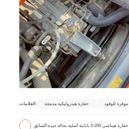
العلامات:
موفرة للوقود
حفارة هيدروليكية مدمجة
السابق:
حفارة هيتاشي 200-3 يابانية أصلية بحالة جيدة