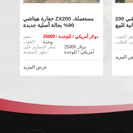
حفارة مستعملة ماركة هيتاشي 200
حفارة هيتاشي ZX200 مستعملة،
انية للبيع
90% بحالة أصلية جديدة
موديل 90%، بحالة
25000 دولار أمريكي / للوحدة
24000
/
سعر
الفوب:
وحدة
25000 دولار
سعر التسليم على
أمريكي / للوحدة
ظهر السفينة::
أ
 المزيد
عرض المزيد