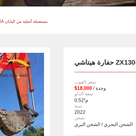
حفارة هيتاشي ZX130-5A مستعملة أصلية من اليابان
سعر الفوب
/ وحدة
$18,000
سعة الدلو
0.52م³
سنة
2022
شحن
الشحن البحري / الشحن البري