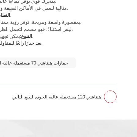
:تتميز Hitachi ZX70 بمحرك قوي يوفر كفاءة عالية واستهلاكًا منخفضًا للوقود، مما يساعد على تقليل تكاليف التشغيل مع الحفاظ على الأداء الممتاز.
بفضل حجمها الصغير وقدراتها القوية، تعد ZX70 مثالية للعمل في الأماكن الضيقة والبيئات الحضرية والمواقع التي تكون فيها القدرة على المناورة مهمة.
:يوفر النظام الهيدروليكي المتطور تشغيلًا سلسًا وقدرات رفع ممتازة، مما يحسن الإنتاجية ويقلل من احتياجات الصيانة.
النظام
:تتميز ZX70 بمقصورة واسعة ومريحة، توفر رؤية ممتازة ومستويات ضوضاء منخفضة وأدوات تحكم سهلة الاستخدام لراحة المشغل أثناء ساعات العمل الطويلة.
تشتهر شركة هيتاشي بتصنيع آلات متينة وطويلة الأمد، وجهاز ZX70 ليس استثناءً. فهو مصمم لتحمل الظروف القاسية، مما يضمن عمرًا افتراضيًا طويلًا وأداءً موثوقًا.
:يمكن تجهيز هذه الحفارة بملحقات مختلفة مثل الدلاء، والكسارات، والملاقط، مما يجعلها متعددة الاستخدامات لمجموعة واسعة من التطبيقات.
التنوع
يعد خيارًا رائعًا للمقاولين الذين يبحثون عن آلة موثوقة وفعالة من حيث التكلفة ومتعددة الاستخدامات لمجموعة متنوعة من مهام البناء والحفر.
حفارات هيتاشي 70 مستعملة عالية الجودة
التالي:
هيتاشي 120 مستعملة عالية الجودة للبيع