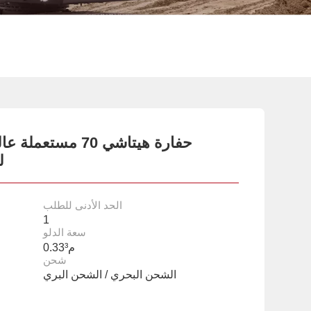
حفارة هيتاشي 70 مس
ل
الحد الأدنى للطلب
1
سعة الدلو
0.33م³
شحن
الشحن البحري / الشحن البري