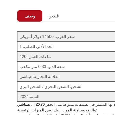
فيديو
وصف
سعر الفوب: 14500 دولار أمريكي
الحد الأدنى للطلب: 1
ساعات العمل: 420
سعة الدلو: 0.33 متر مكعب
العلامة التجارية: هيتاشي
الشحن: الشحن البحري / الشحن البري
السنة:2024
حفارة هيدروليكية من فئة 7 أطنان، مصممة لأعمال البناء والحفر متوسطة التحمل. تتميز بموثوقيتها وكفاءتها في استهلاك الوقود وأدائها المتميز في تطبيقات متنوعة مثل الحفر
هيتاشي ZX70
ال
والرفع ومناولة المواد. إليك بعض الميزات الرئيسية: