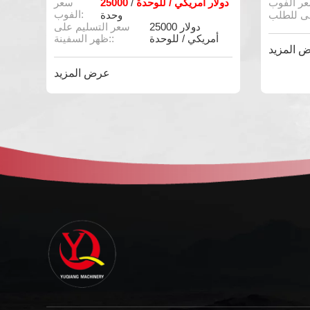
25000 دولار أمريكي
25000
/ وحدة
سعر الفوب:
1
الحد الأدنى للطلب:
أ
 المزيد
عرض المزيد