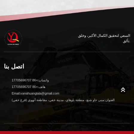
السعي لتحقيق الكمال الأكبر، وخلق
تألق.
اتصل بنا
واتساب:+86 17705696707
هاتف:+86 17705696707
Email:vanahuanglala@gmail.com
العنوان:مبنى جاو شنغ، منطقة ياوهاي، مدينة خفي، مقاطعة آنهوي (فرع خفي)
© 2024 جميع الحقوق محفوظة لشركة شنغهاي يوكيانغ لآلات البناء المحدودة. تصميم