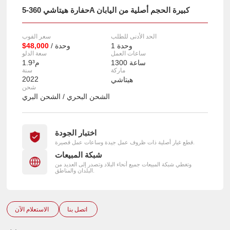
حفارة هيتاشي 360-5A كبيرة الحجم أصلية من اليابان
الحد الأدنى للطلب
سعر الفوب
1 وحدة
/ وحدة
$48,000
ساعات العمل
سعة الدلو
1300 ساعة
1.9م³
ماركة
سنة
2022
هيتاشي
شحن
الشحن البحري / الشحن البري
اختبار الجودة
قطع غيار أصلية ذات ظروف عمل جيدة وساعات عمل قصيرة.
شبكة المبيعات
وتغطي شبكة المبيعات جميع أنحاء البلاد وتصدر إلى العديد من
البلدان والمناطق.
اتصل بنا
الاستعلام الآن