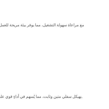
يتميز DX225 بهيكل سفلي متين وثابت، مما يُسهم في أداءٍ قوي على مختلف التضاريس. يُساعد تصميم مساره العريض على توزيع الوزن بالتساوي، مما يمنع الانزلاق على الأراضي اللينة.