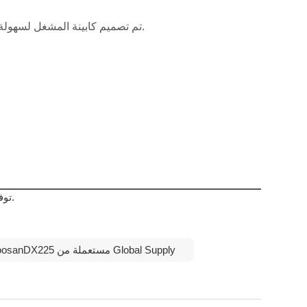
تم تصميم كابينة المشغل لسهولة الاستخدام مع عناصر تحكم متقدمة، والتحكم في المناخ، وتقليل الاهتزاز، مما يضمن بقاء المشغل مرتاحًا أثناء نوبات العمل الطويلة.
توفر هذه الماكينة توازنًا قويًا بين القوة وكفاءة الوقود وراحة المشغل، مما يجعلها خيارًا موثوقًا به لمجموعة واسعة من الصناعات والتطبيقات.
حفارات DoosanDX225 مستعملة من Global Supply