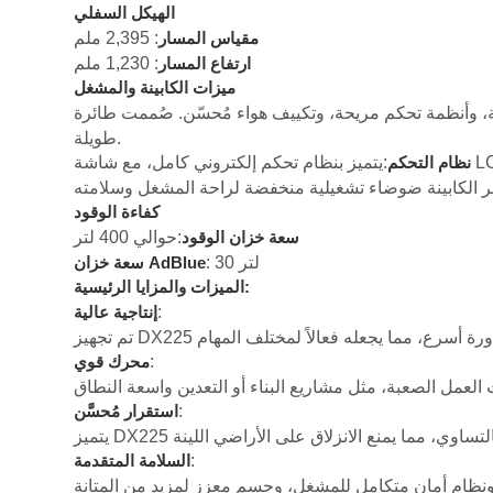
الهيكل السفلي
: 2,395 ملم
مقياس المسار
: 1,230 ملم
ارتفاع المسار
ميزات الكابينة والمشغل
 هواء مُحسّن. صُممت طائرة DX225 مع مراعاة سهولة التشغيل، مما يوفر بيئة مريحة للعمل لفترات
طويلة.
نظام التحكم
كفاءة الوقود
:حوالي 400 لتر
سعة خزان الوقود
: 30 لتر
سعة خزان AdBlue
الميزات والمزايا الرئيسية:
:
إنتاجية عالية
:
محرك قوي
:
استقرار مُحسَّن
:
السلامة المتقدمة