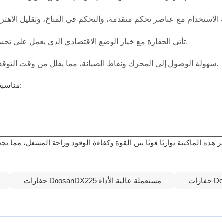
تأتي الحفارة مع خيار الوضع الاقتصادي الذي يعمل على تحسين قوة المحرك لتقليل استهلاك الوقود دون المساس بالأداء.
يوفر الطراز DX225 سهولة الوصول إلى المحرك ونقاط الصيانة، مما يقلل من وقت التوقف ويجعل الصيانة المنتظمة أكثر سهولة.
تعد Doosan DX225 مناسبة لمجموعة متنوعة من المهام بما في ذلك:
حفارات DoosanDX225 مستعملة عالية الأداء