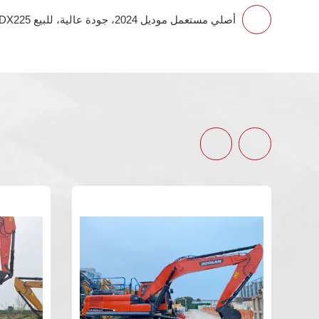
حفار دوسان DX225 أصلي مستعمل موديل 2024، جودة عالية، للبيع