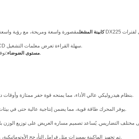
مقصورة واسعة ومريحة، مع رؤية واسعة، وأنظمة تحكم مريحة، وتكييف
كابينة المشغل
:يتميز بنظام تحكم إلكتروني كامل، مع شاشة LCD سهلة القراءة تعرض معلمات التشغيل.
:توفر الكابينة ضوضاء تشغيلية منخفضة لراحة المشغل وسلامته.
مستوى الضوضاء
تم تجهيز DX225 بنظام هيدروليكي عالي الأداء، مما يمنحه قوة حفر ممتازة وأوقات دورة أسرع، مما يجعله فعالاً لمختلف المهام.
يوفر المحرك طاقة قوية، مما يضمن إنتاجية عالية حتى في بيئات العمل الصعبة، مثل مشاريع البناء أو التعدين واسعة النطاق.
تم تجهيز الماكينة بمميزات مثل فرامل التأرجح الأوتوماتيكية، ونظام أمان متكامل للمشغل، وجسم معزز لمزيد من المتانة.