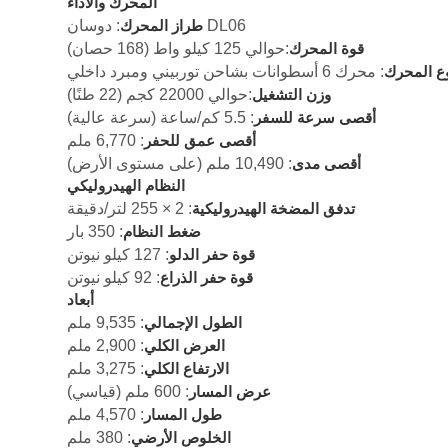
المحرك والأداء
: دوسان DL06
طراز المحرك
:حوالي 125 كيلو واط (168 حصان)
قوة المحرك
: محرك 6 أسطوانات بشاحن توربيني ومبرد داخلي
ع المحرك
:حوالي 22000 كجم (22 طنًا)
وزن التشغيل
: 5.5 كم/ساعة (سرعة عالية)
أقصى سرعة للسفر
: 6,770 ملم
أقصى عمق للحفر
: 10,490 ملم (على مستوى الأرض)
أقصى مدى
النظام الهيدروليكي
: 2 × 255 لتر/دقيقة
تدفق المضخة الهيدروليكية
: 350 بار
ضغط النظام
: 127 كيلو نيوتن
قوة حفر الدلو
: 92 كيلو نيوتن
قوة حفر الذراع
أبعاد
: 9,535 ملم
الطول الإجمالي
: 2,900 ملم
العرض الكلي
: 3,275 ملم
الارتفاع الكلي
: 600 ملم (قياسي)
عرض المسار
: 4,570 ملم
طول المسار
: 380 ملم
الخلوص الأرضي