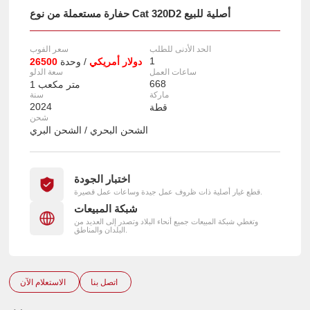
حفارة مستعملة من نوع Cat 320D2 أصلية للبيع
الحد الأدنى للطلب
سعر الفوب
1
26500 دولار أمريكي
/ وحدة
ساعات العمل
سعة الدلو
668
1 متر مكعب
ماركة
سنة
2024
قطة
شحن
الشحن البحري / الشحن البري
اختبار الجودة
قطع غيار أصلية ذات ظروف عمل جيدة وساعات عمل قصيرة.
شبكة المبيعات
وتغطي شبكة المبيعات جميع أنحاء البلاد وتصدر إلى العديد من
البلدان والمناطق.
اتصل بنا
الاستعلام الآن