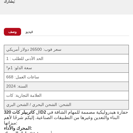
يشارك:
فيديو
وصف
سعر فوب: 26500 دولار أمريكي
الحد الأدنى للطلب : 1
سعة الدلو: 1م³
ساعات العمل: 668
السنة: 2024
العلامة التجارية: كات
الشحن: الشحن البحري / الشحن البري
حفارة هيدروليكية مصممة للمهام الشاقة في
كاتربيلر كات 320D2
ال
البناء والتعدين وغيرها من التطبيقات الصناعية. إليكم شرحًا لأهم
ميزاتها:
المحرك والأداء: