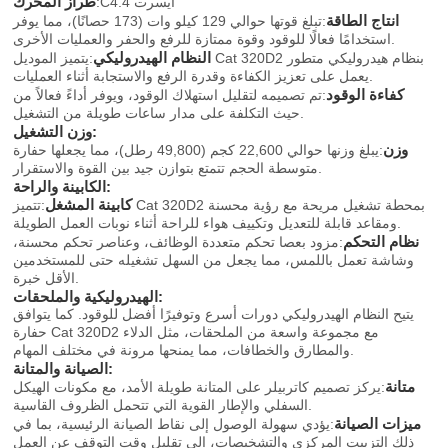
طراز المحرك
:C4.4 أيسرت
انتاج الطاقة
:تبلغ قوتها حوالي 129 كيلو وات (173 حصانًا)، مما يوفر
استخدامًا فعالًا للوقود وقوة ممتازة للرفع والحفر والعمليات الأخرى.
النظام الهيدروليكي
:يتميز الموديل Cat 320D2 بنظام هيدروليكي متطور
يعمل على تعزيز الكفاءة وقدرة الرفع والاستجابة أثناء العمليات.
كفاءة الوقود
:تم تصميمه لتقليل استهلاك الوقود، ويوفر أداءً فعالاً من
حيث التكلفة على مدار ساعات طويلة من التشغيل.
وزن التشغيل:
وزن
:يبلغ وزنها حوالي 22,600 كجم (49,800 رطل)، مما يجعلها حفارة
متوسطة الحجم تتمتع بتوازن جيد بين القوة والاستقرار.
الكابينة والراحة:
كابينة المشغل
:تتميز Cat 320D2 بمحطة تشغيل مريحة مع رؤية محسنة
ومقاعد قابلة للتعديل وتكييف هواء للراحة أثناء نوبات العمل الطويلة.
نظام التحكم
:مزود بعصا تحكم متعددة الوظائف، وعناصر تحكم محسنة،
وشاشة تعمل باللمس، مما يجعل من السهل تشغيله حتى للمستخدمين
الأقل خبرة.
الهيدروليكية والملحقات:
يتيح النظام الهيدروليكي دورات أسرع وتوفيرًا أفضل للوقود. كما يتوافق
حفارة Cat 320D2 مع مجموعة واسعة من الملحقات، مثل الدلاء
والمطارق والخطافات، مما يمنحها مرونة في مختلف المهام.
الصيانة والمتانة:
متانة
:يركز تصميم كاتربيلر على المتانة طويلة الأمد، مع مكونات الهيكل
السفلي والإطار القوية التي تتحمل الظروف القاسية.
ميزات الصيانة
:يؤدي سهولة الوصول إلى نقاط الصيانة الرئيسية، بما في
ذلك التزييت المركزي والتشخيصات، إلى تقليل وقت التوقف عن العمل