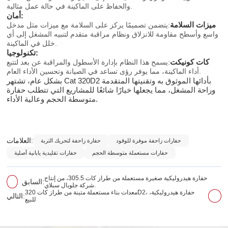
والحفاظ على الماكينة في حالة عمل مثالية.
أمان:
ميزات السلامة
:يتضمن تصميمًا يركز على السلامة مع ميزات مثل مدخل
واسع وأسطح مقاومة للانزلاق ونظام مراقبة متقدم لتنبيه المشغل إلى أي
خلل في الماكينة.
تكنولوجيا:
كات كونيكت
:يسمح هذا النظام بإدارة الأسطول والمراقبة عن بعد لتتبع
أداء الماكينة، مما يوفر رؤى تساعد في الصيانة وتحسين الأداء العام.
بشكل عام، تشتهر Cat 320D2 بأدائها الموثوق به وتقنيتها المتقدمة
وراحة المشغل، مما يجعلها خيارًا شائعًا للمشاريع التي تتطلب حفارة
متوسطة الحجم وعالية الأداء.
العلامات:
حفارات زاحفة موفرة للوقود
حفارة زاحفة لتحريك التربة
حفارات مستعملة متوسطة الحجم
حفارات تقليدية يابانية أصلية
حفارة هيدروليكية صغيرة مستعملة من طراز كات 305.5، من إنتاج
السابق:
شركة جلوبال سبلاي.
معدات بناء مستعملة متينة من طراز كات 320D2، حفارة هيدروليكية،
التالي:
للبيع