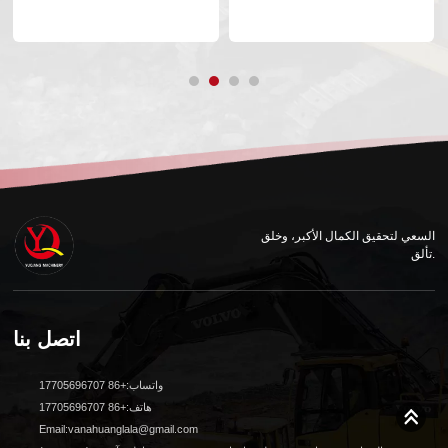
السعي لتحقيق الكمال الأكبر، وخلق
تألق.
اتصل بنا
واتساب:+86 17705696707
هاتف:+86 17705696707
Email:vanahuanglala@gmail.com