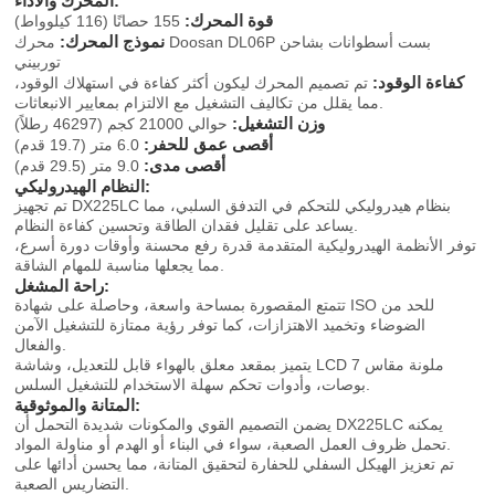
المحرك والأداء:
قوة المحرك:
155 حصانًا (116 كيلوواط)
نموذج المحرك:
محرك Doosan DL06P بست أسطوانات بشاحن
توربيني
كفاءة الوقود:
تم تصميم المحرك ليكون أكثر كفاءة في استهلاك الوقود،
مما يقلل من تكاليف التشغيل مع الالتزام بمعايير الانبعاثات.
وزن التشغيل:
حوالي 21000 كجم (46297 رطلاً)
أقصى عمق للحفر:
6.0 متر (19.7 قدم)
أقصى مدى:
9.0 متر (29.5 قدم)
النظام الهيدروليكي:
تم تجهيز DX225LC بنظام هيدروليكي للتحكم في التدفق السلبي، مما
يساعد على تقليل فقدان الطاقة وتحسين كفاءة النظام.
توفر الأنظمة الهيدروليكية المتقدمة قدرة رفع محسنة وأوقات دورة أسرع،
مما يجعلها مناسبة للمهام الشاقة.
راحة المشغل:
تتمتع المقصورة بمساحة واسعة، وحاصلة على شهادة ISO للحد من
الضوضاء وتخميد الاهتزازات، كما توفر رؤية ممتازة للتشغيل الآمن
والفعال.
يتميز بمقعد معلق بالهواء قابل للتعديل، وشاشة LCD ملونة مقاس 7
بوصات، وأدوات تحكم سهلة الاستخدام للتشغيل السلس.
المتانة والموثوقية:
يضمن التصميم القوي والمكونات شديدة التحمل أن DX225LC يمكنه
تحمل ظروف العمل الصعبة، سواء في البناء أو الهدم أو مناولة المواد.
تم تعزيز الهيكل السفلي للحفارة لتحقيق المتانة، مما يحسن أدائها على
التضاريس الصعبة.