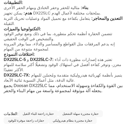
التطبيقات:
بناء:
مثالية للحفر وحفر الخنادق ومهام الحفر الأخرى.
هدم:
يمكن تجهيز DX225LC بملحقات مختلفة لأعمال الهدم.
التعدين والمحاجر:
يتعامل بكفاءة مع تحميل المواد وعمليات تحريك التربة
الثقيلة.
التكنولوجيا والميزات:
تتضمن الحفارة أنظمة تحكم متطورة، بما في ذلك وضع توفير الوقود
والتشخيص في الوقت الحقيقي.
إنه يدعم المرفقات مثل القواطع والمسامير والدلاء، مما يوفر المرونة
لمجموعة متنوعة من المهام.
اختلافات النموذج:
DX225LC-5
DX225LC-7:
تعتبر هذه إصدارات مطورة ذات أداء
و
معزز، وتوفر كفاءة أفضل في استهلاك الوقود وتشغيلًا أكثر سلاسة للمهام
الأكثر تعقيدًا.
DX225LC-7X:
يتميز بأنظمة كهربائية هيدروليكية متقدمة ومُحسّن للمهام
عالية الدقة، مثل أعمال التسوية ثنائية الأبعاد.
يجمع Doosan DX225LC بين القوة والكفاءة وسهولة الاستخدام، مما
يجعله آلة موثوقة لمجموعة واسعة من مهام البناء والحفر.
العلامات:
حفارة مجنزرة سهلة التشغيل
حفارة زاحفة للبناء الثقيل
حفارة مجنزرة بنظام هيدروليكي
حفارات زاحفة موفرة للوقود