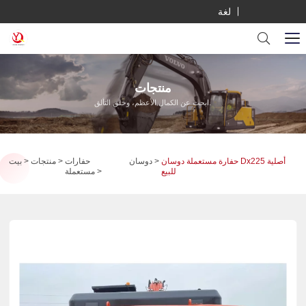
لغة
منتجات
ابحث عن الكمال الأعظم، وخلق التألق.
حفارة مستعملة دوسان Dx225 أصلية
دوسان
حفارات
منتجات
بيت
للبيع
مستعملة