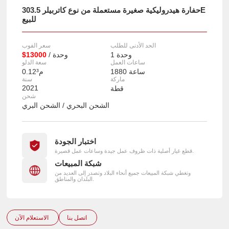
حفارة هيدروليكية صغيرة مستعملة من نوع كاتربيلر 303.5E
للبيع
الحد الأدنى للطلب
سعر الفوب
1 وحدة
/ وحدة
$13000
ساعات العمل
سعة الدلو
1880 ساعة
0.12م³
ماركة
سنة
2021
قطة
شحن
الشحن البحري / الشحن البري
اختبار الجودة
قطع غيار أصلية ذات ظروف عمل جيدة وساعات عمل قصيرة.
شبكة المبيعات
وتغطي شبكة المبيعات جميع أنحاء البلاد وتصدر إلى العديد من
البلدان والمناطق.
اتصل بنا
الاستعلام الآن