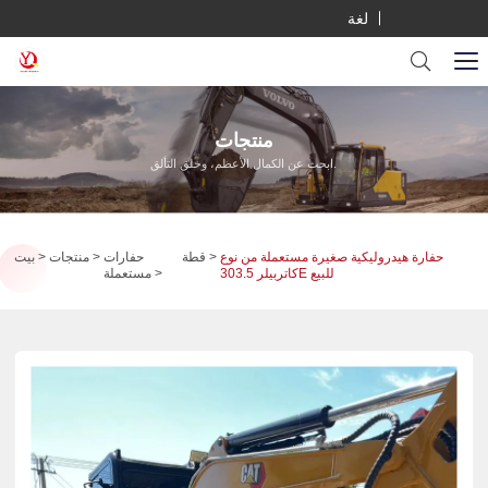
لغة
منتجات
ابحث عن الكمال الأعظم، وخلق التألق.
حفارة هيدروليكية صغيرة مستعملة من نوع
قطة
حفارات
منتجات
بيت
كاتربيلر 303.5E للبيع
مستعملة