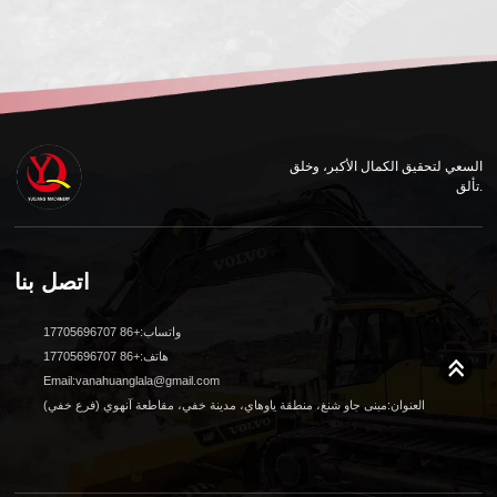
السعي لتحقيق الكمال الأكبر، وخلق
تألق.
اتصل بنا
واتساب:+86 17705696707
هاتف:+86 17705696707
Email:vanahuanglala@gmail.com
العنوان:مبنى جاو شنغ، منطقة ياوهاي، مدينة خفي، مقاطعة آنهوي (فرع خفي)