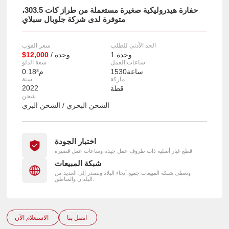
حفارة هيدروليكية صغيرة مستعملة من طراز كات 303.5،
متوفرة لدى شركة جلوبال سبلاي
الحد الأدنى للطلب
سعر الفوب
1 وحدة
/ وحدة
$12,000
ساعات العمل
سعة الدلو
1530ساعة
0.18م³
ماركة
سنة
2022
قطة
شحن
الشحن البحري / الشحن البري
اختبار الجودة
قطع غيار أصلية ذات ظروف عمل جيدة وساعات عمل قصيرة.
شبكة المبيعات
وتغطي شبكة المبيعات جميع أنحاء البلاد وتصدر إلى العديد من
البلدان والمناطق.
اتصل بنا
الاستعلام الآن