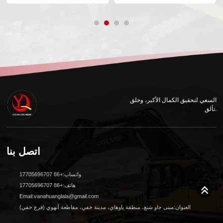
السعي لتحقيق الكمال الأكبر، وخلق
تألق.
اتصل بنا
واتساب:+86 17705696707
هاتف:+86 17705696707
Email:vanahuanglala@gmail.com
العنوان:مبنى جاو شنغ، منطقة ياوهاي، مدينة خفي، مقاطعة آنهوي (فرع خفي)