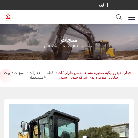
لغة
منتجات
ابحث عن الكمال الأعظم، وخلق التألق.
حفارة هيدروليكية صغيرة مستعملة من طراز كات
قطة
حفارات
منتجات
بيت
303.5، متوفرة لدى شركة جلوبال سبلاي
مستعملة