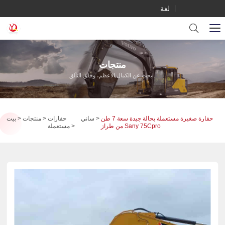
لغة
منتجات
ابحث عن الكمال الأعظم، وخلق التألق.
حفارة صغيرة مستعملة بحالة جيدة سعة 7 طن
ساني
حفارات
منتجات
بيت
من طراز Sany 75Cpro
مستعملة