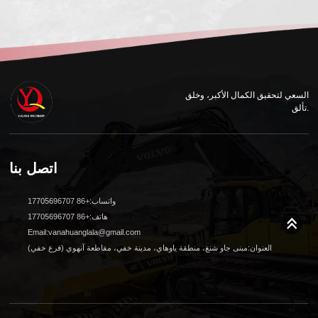
السعي لتحقيق الكمال الأكبر، وخلق
تألق.
اتصل بنا
واتساب:+86 17705696707
هاتف:+86 17705696707
Email:vanahuanglala@gmail.com
العنوان:مبنى جاو شنغ، منطقة ياوهاي، مدينة خفي، مقاطعة آنهوي (فرع خفي)