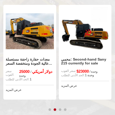
محمي: Second-hand Sany
معدات حفارة زاحفة مستعملة
215 currently for sale
عالية الجودة ومنخفضة السعر
من ماركة ساني 235h
$23000
سعر الفوب:
25000 دولار أمريكي
سعر
/ وحدة
/
الفوب:
1 وحدة
الحد الأدنى للطلب:
وحدة
1
الحد الأدنى للطلب:
عرض المزيد
عرض المزيد