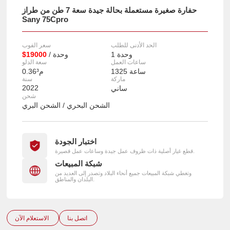
حفارة صغيرة مستعملة بحالة جيدة سعة 7 طن من طراز
Sany 75Cpro
الحد الأدنى للطلب
سعر الفوب
1 وحدة
/ وحدة
$19000
ساعات العمل
سعة الدلو
1325 ساعة
0.36م³
ماركة
سنة
2022
ساني
شحن
الشحن البحري / الشحن البري
اختبار الجودة
قطع غيار أصلية ذات ظروف عمل جيدة وساعات عمل قصيرة.
شبكة المبيعات
وتغطي شبكة المبيعات جميع أنحاء البلاد وتصدر إلى العديد من
البلدان والمناطق.
اتصل بنا
الاستعلام الآن